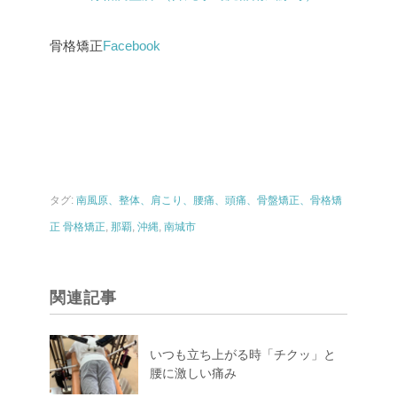
骨格矯正
Facebook
タグ:
南風原、整体、肩こり、腰痛、頭痛、骨盤矯正、骨格矯
正 骨格矯正
,
那覇
,
沖縄
,
南城市
関連記事
いつも立ち上がる時「チクッ」と
腰に激しい痛み