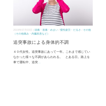
2019年07月03日 |
頭痛・首痛・めまい
/
慢性疲労・だるさ
/
その他
（その他痛み・内臓疾患など）
追突事故による身体的不調
４０代女性。追突事故にあって一年。これまで感じてい
なかった様々な不調があらわれる。 とある日。路上を
車で運転中、追突
...