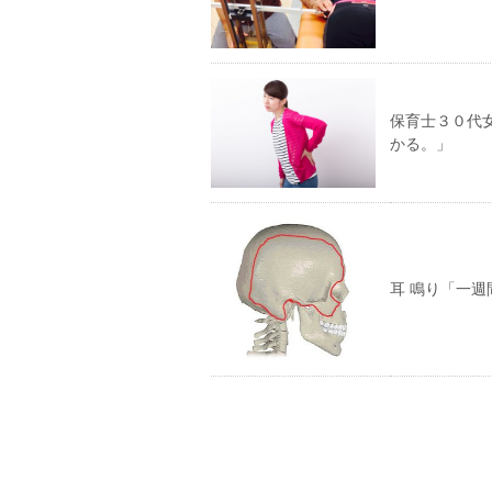
保育士３０代
かる。」
耳 鳴り「一