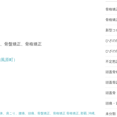
骨格矯
骨格矯
新型コロ
ひざの
、骨盤矯正、骨格矯正
ひざの
南風原町）
不定愁
頭蓋骨
頭蓋骨
頭蓋骨
頭痛・
体、肩こり、腰痛、頭痛、骨盤矯正、骨格矯正 骨格矯正
,
那覇
,
沖縄
,
未分類