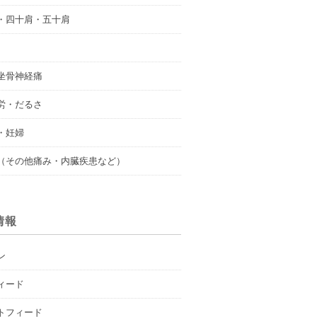
・四十肩・五十肩
坐骨神経痛
労・だるさ
・妊婦
（その他痛み・内臓疾患など）
情報
ン
ィード
トフィード