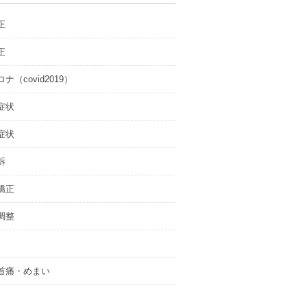
正
正
ナ（covid2019）
症状
症状
訴
矯正
調整
首痛・めまい