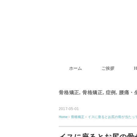
ホーム
ご挨拶
骨格矯正
,
骨格矯正
,
症例
,
腰痛・
2017-05-01
Home
›
骨格矯正
›
イスに座るとお尻の骨が当たっ