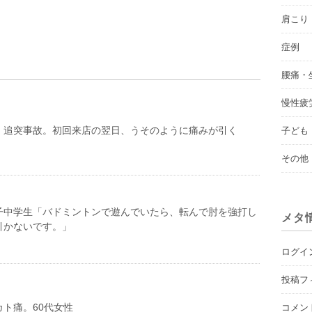
肩こり
症例
腰痛・
慢性疲
、追突事故。初回来店の翌日、うそのように痛みが引く
子ども
その他
子中学生「バドミントンで遊んでいたら、転んで肘を強打し
メタ
引かないです。」
ログイ
投稿フ
ト痛。60代女性
コメン