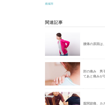
南城市
関連記事
腰痛の原因は
肘の痛み 男
てあと痛みが
股関節痛、カカ