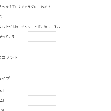
故の後遺症によるカラダのこわばり。
訴
立ち上がる時「チクッ」と腰に激しい痛み
がっている
のコメント
カイブ
5月
11月
10月