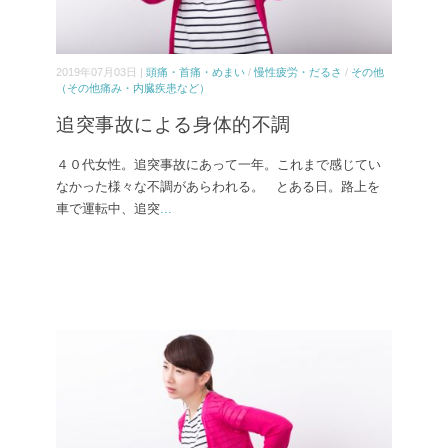
2019年07月03日 |
頭痛・首痛・めまい
/
慢性疲労・だるさ
/
その他
（その他痛み・内臓疾患など）
追突事故による身体的不調
４０代女性。追突事故にあって一年。これまで感じてい
なかった様々な不調があらわれる。 とある日。路上を
車で運転中、追突
...