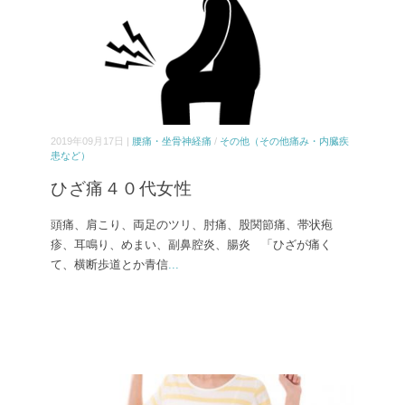
2019年09月17日 |
腰痛・坐骨神経痛
/
その他（その他痛み・内臓疾
患など）
ひざ痛４０代女性
頭痛、肩こり、両足のツリ、肘痛、股関節痛、帯状疱
疹、耳鳴り、めまい、副鼻腔炎、腸炎 「ひざが痛く
て、横断歩道とか青信
...