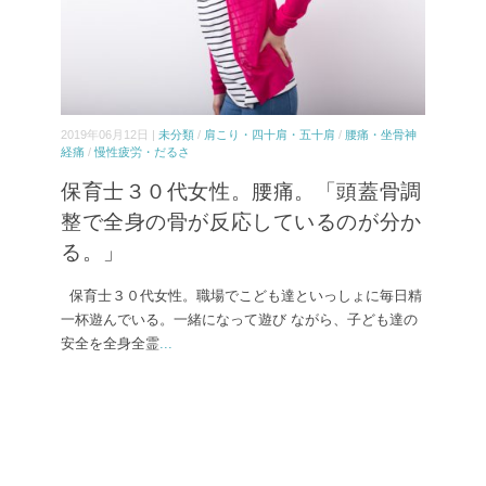
2019年06月12日 |
未分類
/
肩こり・四十肩・五十肩
/
腰痛・坐骨神
経痛
/
慢性疲労・だるさ
保育士３０代女性。腰痛。「頭蓋骨調
整で全身の骨が反応しているのが分か
る。」
保育士３０代女性。職場でこども達といっしょに毎日精
一杯遊んでいる。一緒になって遊び ながら、子ども達の
安全を全身全霊
...