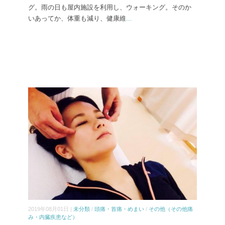
グ。雨の日も屋内施設を利用し、ウォーキング。そのか
いあってか、体重も減り、健康維
...
2019年08月01日 |
未分類
/
頭痛・首痛・めまい
/
その他（その他痛
み・内臓疾患など）